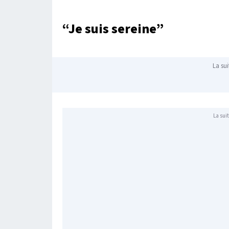
“Je suis sereine”
La sui
La suit