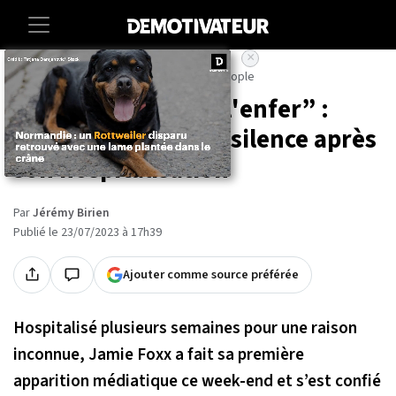
×
Accueil
Societe
Entertainment
People
“Je suis revenu de l'enfer” :
Jamie Foxx sort du silence après
son hospitalisation
Par
Jérémy Birien
Publié le 23/07/2023 à 17h39
Ajouter comme source préférée
Hospitalisé plusieurs semaines pour une raison
inconnue, Jamie Foxx a fait sa première
apparition médiatique ce week-end et s’est confié