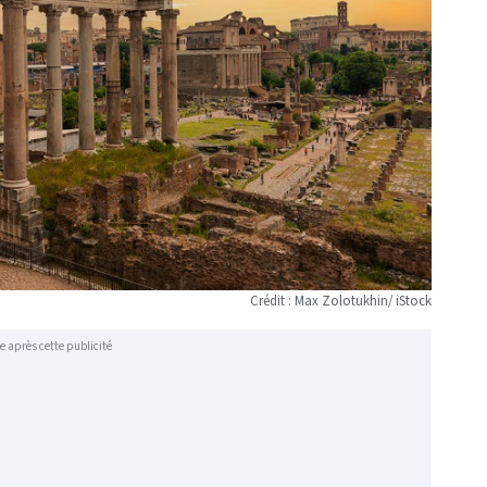
Crédit : Max Zolotukhin/ iStock
e après cette publicité