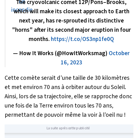
The cryovolcanic comet 12P/Pons–Brooks,
which will make its closest approach to Earth
next year, has re-sprouted its distinctive
"horns" after its second major eruption in four
months.
https://t.co/OS3np1fe0Q
— How It Works (@HowItWorksmag)
October
16, 2023
Cette comète serait d’une taille de 30 kilomètres
et met environ 70 ans à orbiter autour du Soleil.
Ainsi, lors de sa trajectoire, elle se rapproche donc
une fois de la Terre environ tous les 70 ans,
permettant de pouvoir même la voir à l’oeil nu !
La suite après cette publicité