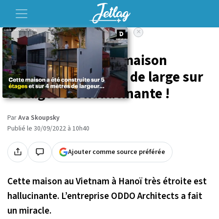
×
Accueil
Voyage
Au Vietnam, cette maison
étroite de 4 mètres de large sur
5 étages est hallucinante !
Par
Ava Skoupsky
Publié le 30/09/2022 à 10h40
Ajouter comme source préférée
Cette maison au Vietnam à Hanoï très étroite est
hallucinante. L’entreprise ODDO Architects a fait
un miracle.