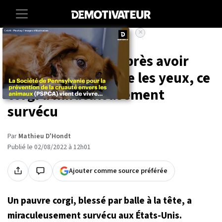
×
Accueil
Animaux
Laissé pour mort après avoir
reçu une balle entre les yeux, ce
corgi a miraculeusement
survécu
Par
Mathieu D'Hondt
Publié le 02/08/2022 à 12h01
Ajouter comme source préférée
Un pauvre corgi, blessé par balle à la tête, a
miraculeusement survécu aux États-Unis.