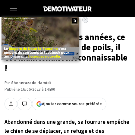
×
Accueil
Animaux
Négligé pendant des années, ce
chien porte 16 kilos de poils, il
est maintenant méconnaissable
!
Par
Sheherazade Hamidi
Publié le 16/06/2023 à 14h00
Ajouter comme source préférée
Abandonné dans une grande, sa fourrure empêche
le chien de se déplacer, un refuge et des