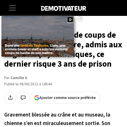
×
Accueil
Societe
Animaux
Une chienne rouée de coups de
hache par son maître, admis aux
urgences psychiatriques, ce
dernier risque 3 ans de prison
Par
Camille V.
Publié le 08/08/2022 à 16h44
Ajouter comme source préférée
Gravement blessée au crâne et au museau, la
chienne s’en est miraculeusement sortie. Son