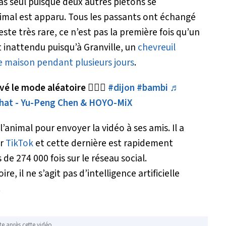
pas seul puisque deux autres piétons se
imal est apparu. Tous les passants ont échangé
ste très rare, ce n’est pas la première fois qu’un
 inattendu puisqu’à Granville, un
chevreuil
ne maison pendant plusieurs jours
.
vé le mode aléatoire 🤷🏽‍♂️
#dijon
#bambi
♬
That - Yu-Peng Chen & HOYO-MiX
’animal pour envoyer la vidéo à ses amis. Il a
ur
TikTok
et cette dernière est rapidement
 de 274 000 fois sur le réseau social.
e, il ne s’agit pas d’intelligence artificielle
.
te après cette vidéo