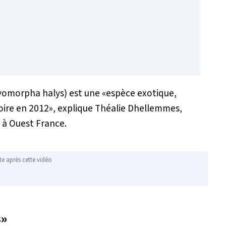
yomorpha halys
) est une «
espèce exotique,
toire en 2012
», explique Théalie Dhellemmes,
 à Ouest France.
te après cette vidéo
s»