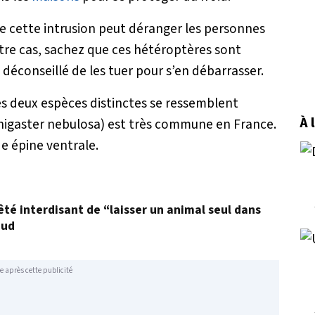
que cette intrusion peut déranger les personnes
votre cas, sachez que ces hétéroptères sont
t déconseillé de les tuer pour s’en débarrasser.
ces deux espèces distinctes se ressemblent
À 
igaster nebulosa
) est très commune en France.
de épine ventrale.
êté interdisant de “laisser un animal seul dans
aud
e après cette publicité