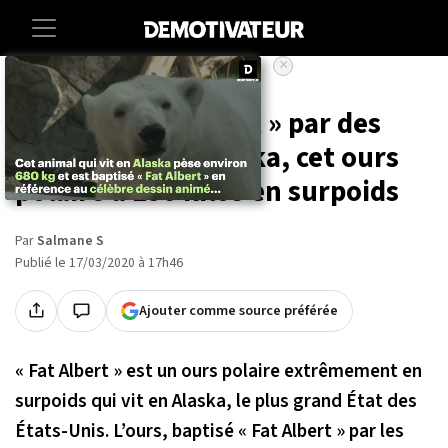
×
Accueil
Societe
Animaux
Baptisé « Fat Albert » par des
habitants de l'Alaska, cet ours
polaire a 190 kilos en surpoids
Par
Salmane S
Publié le 17/03/2020 à 17h46
Ajouter comme source préférée
« Fat Albert » est un ours polaire extrêmement en
surpoids qui vit en Alaska, le plus grand État des
États-Unis. L’ours, baptisé « Fat Albert » par les