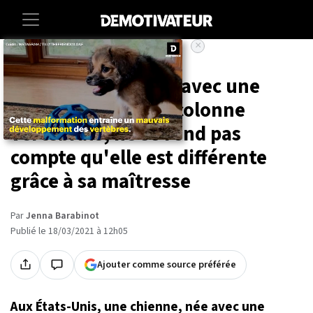
×
Accueil
Societe
Animaux
Cette chienne, née avec une
malformation à la colonne
vertébrale, ne se rend pas
compte qu'elle est différente
grâce à sa maîtresse
Par
Jenna Barabinot
Publié le 18/03/2021 à 12h05
Ajouter comme source préférée
Aux États-Unis, une chienne, née avec une