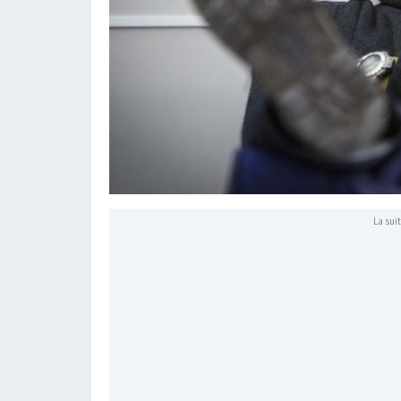
La suit