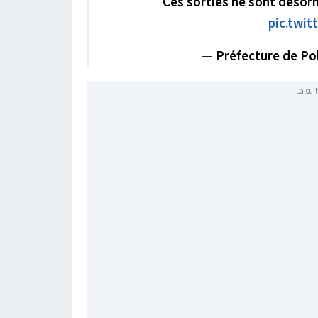
Ces sorties ne sont désorm
pic.twit
— Préfecture de Po
La suit