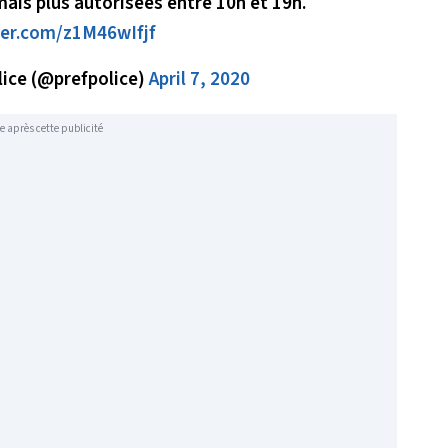
ais plus autorisées entre 10h et 19h.
ter.com/z1M46wIfjf
lice (@prefpolice)
April 7, 2020
e après cette publicité