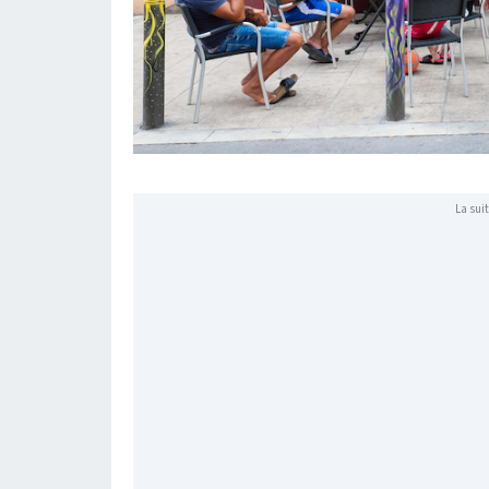
La suit