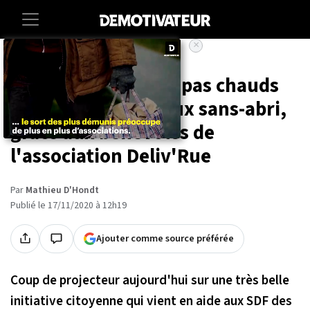
×
Accueil
Societe
Sante
Montpellier : des repas chauds
et gratuits livrés aux sans-abri,
grâce aux bénévoles de
l'association Deliv'Rue
Par
Mathieu D'Hondt
Publié le 17/11/2020 à 12h19
Ajouter comme source préférée
Coup de projecteur aujourd'hui sur une très belle
initiative citoyenne qui vient en aide aux SDF des