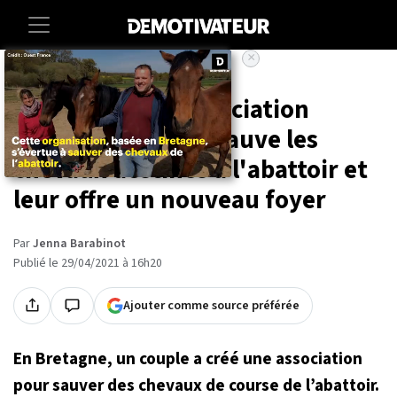
×
Accueil
Societe
Animaux
En Bretagne, l'association
Trotteur For Ever sauve les
chevaux destinés à l'abattoir et
leur offre un nouveau foyer
Par
Jenna Barabinot
Publié le 29/04/2021 à 16h20
Ajouter comme source préférée
En Bretagne, un couple a créé une association
pour sauver des chevaux de course de l’abattoir.