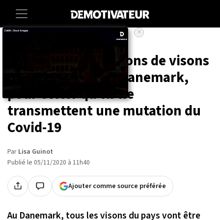
×
Accueil
Societe
Animaux
Entre 15 et 17 millions de visons
vont être tués au Danemark,
pour éviter qu'ils ne
transmettent une mutation du
Covid-19
Par
Lisa Guinot
Publié le 05/11/2020 à 11h40
Ajouter comme source préférée
Au Danemark, tous les visons du pays vont être