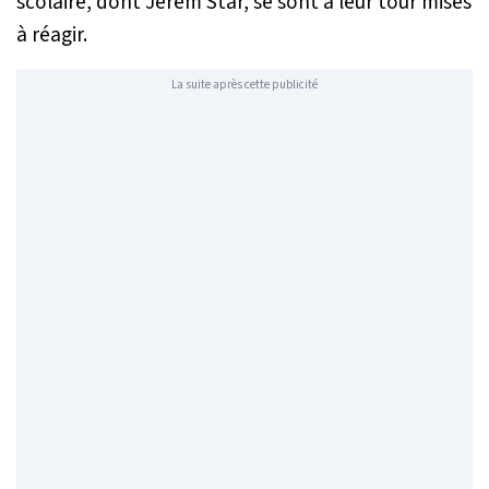
scolaire, dont Jerem Star, se sont à leur tour mises
à réagir.
La suite après cette publicité