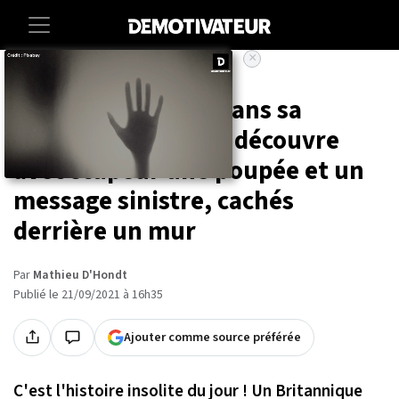
×
Accueil
Societe
Insolite
Alors qu'il bricole dans sa
nouvelle maison, il découvre
avec stupeur une poupée et un
message sinistre, cachés
derrière un mur
Par
Mathieu D'Hondt
Publié le 21/09/2021 à 16h35
Ajouter comme source préférée
C'est l'histoire insolite du jour ! Un Britannique