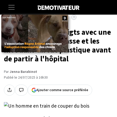
×
Accueil
Societe
Il se sectionne 3 doigts avec une
scie puis les... ramasse et les
met dans un sac plastique avant
de partir à l'hôpital
Par
Jenna Barabinot
Publié le 24/07/2025 à 16h30
Ajouter comme source préférée