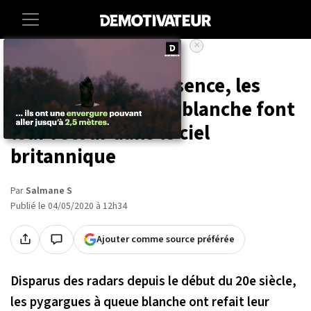
×
Accueil
Societe
Animaux
Après 240 ans d'absence, les
pygargues à queue blanche font
leur retour dans le ciel
britannique
Par
Salmane S
Publié le 04/05/2020 à 12h34
Ajouter comme source préférée
Disparus des radars depuis le début du 20e siècle,
les pygargues à queue blanche ont refait leur