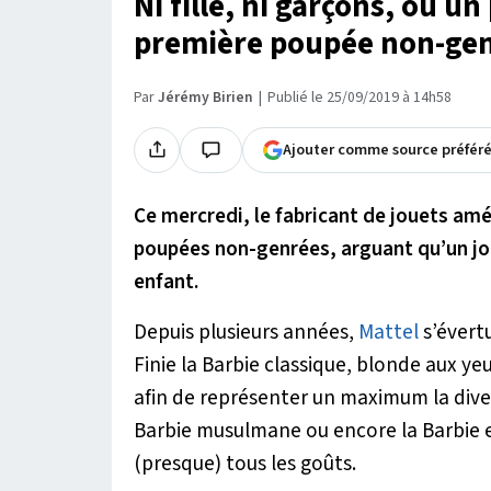
Ni fille, ni garçons, ou u
première poupée non-gen
Par
Jérémy Birien
Publié le 25/09/2019 à 14h58
Ajouter comme source préfér
Ce mercredi, le fabricant de jouets amé
poupées non-genrées, arguant qu’un jou
enfant.
Depuis plusieurs années,
Mattel
s’évertu
Finie la Barbie classique, blonde aux y
afin de représenter un maximum la diver
Barbie musulmane ou encore la Barbie en
(presque) tous les goûts.