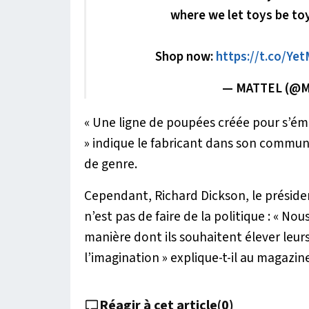
where we let toys be toy
Shop now:
https://t.co/Ye
— MATTEL (@M
« Une ligne de poupées créée pour s’ém
»
indique le fabricant dans son communi
de genre.
Cependant, Richard Dickson, le présiden
n’est pas de faire de la politique :
« Nous
manière dont ils souhaitent élever leur
l’imagination »
explique-t-il au magazin
Réagir à cet article
(
0
)