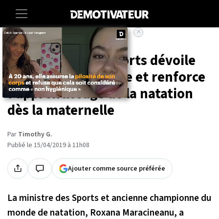
×
Accueil
Societe
Sport
La ministre des Sports dévoile
un plan anti-noyade et renforce
l'apprentissage de la natation
dès la maternelle
Par
Timothy G.
Publié le 15/04/2019 à 11h08
Ajouter comme source préférée
La ministre des Sports et ancienne championne du
monde de natation, Roxana Maracineanu, a