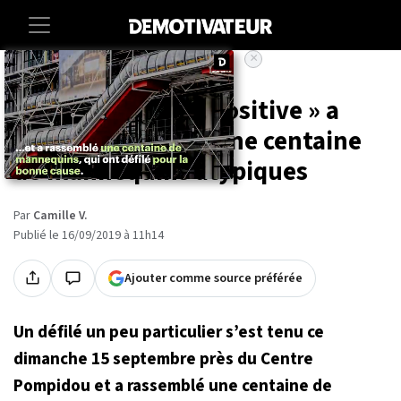
×
Accueil
Societe
A Paris, le « body positive » a
rassemblé près d'une centaine
de mannequins atypiques
Par
Camille V.
Publié le 16/09/2019 à 11h14
Ajouter comme source préférée
Un défilé un peu particulier s’est tenu ce
dimanche 15 septembre près du Centre
Pompidou et a rassemblé une centaine de