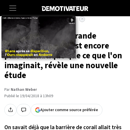
×
Accueil
Societe
Animaux
La situation de la Grande
Barrière de Corail est encore
plus dramatique que ce que l'on
imaginait, révèle une nouvelle
étude
Par
Nathan Weber
Publié le 19/04/2018 à 13h09
Ajouter comme source préférée
On savait déjà que la barrière de corail allait très