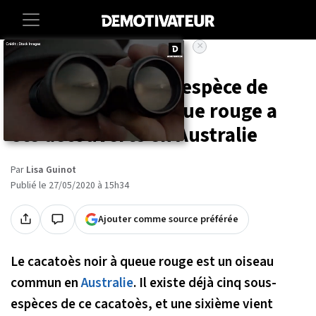
×
Accueil
Societe
Animaux
Une nouvelle sous-espèce de
cacatoès noir à queue rouge a
été découverte en Australie
Par
Lisa Guinot
Publié le 27/05/2020 à 15h34
Ajouter comme source préférée
Le cacatoès noir à queue rouge est un oiseau
commun en
Australie
. Il existe déjà cinq sous-
espèces de ce cacatoès, et une sixième vient