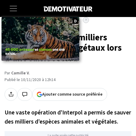
×
Accueil
Societe
Animaux
Interpol sauve des milliers
d'animaux et de végétaux lors
d'une saisie record
Par
Camille V.
Publié le 10/11/2020 à 12h14
Ajouter comme source préférée
Une vaste opération d’Interpol a permis de sauver
des milliers d’espèces animales et végétales.
La suite après cette publicité