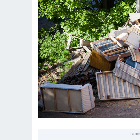
La suit