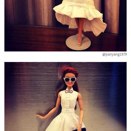
@jianyang1979