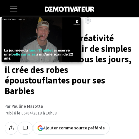
×
Accueil
Maison
Cet homme a une créativité
débordante : À partir de simples
tissus de la vie de tous les jours,
il crée des robes
époustouflantes pour ses
Barbies
Par
Pauline Masotta
Publié le 05/04/2018 à 10h08
Ajouter comme source préférée