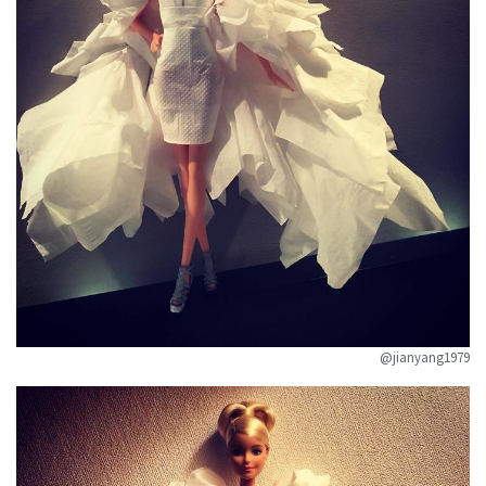
@jianyang1979