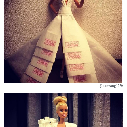
@jianyang1979