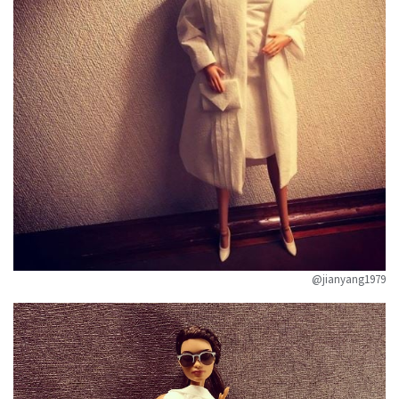
@jianyang1979