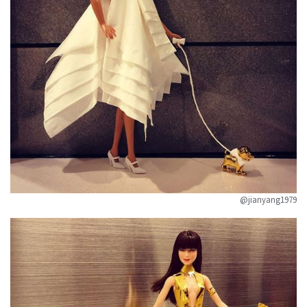
@jianyang1979