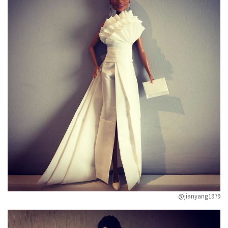
@jianyang1979