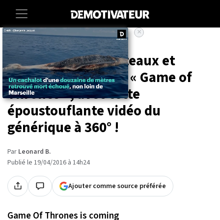
×
Accueil
Entertainment
Volez entre les châteaux et
autres paysages de « Game of
Thrones », avec cette
époustouflante vidéo du
générique à 360° !
Par
Leonard B.
Publié le 19/04/2016 à 14h24
Ajouter comme source préférée
Game Of Thrones is coming