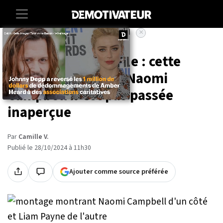
×
Accueil
Entertainment
People
Décès de Liam Payne : cette
réaction de son ex Naomi
Campbell n'est pas passée
inaperçue
Par
Camille V.
Publié le 28/10/2024 à 11h30
Ajouter comme source préférée