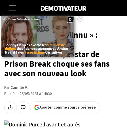
×
Accueil
Entertainment
Series
« Je ne l'ai pas reconnu » :
Dominic Purcell
méconnaissable, la star de
Prison Break choque ses fans
avec son nouveau look
Par
Camille V.
Publié le 26/05/2025 à 14h30
Ajouter comme source préférée