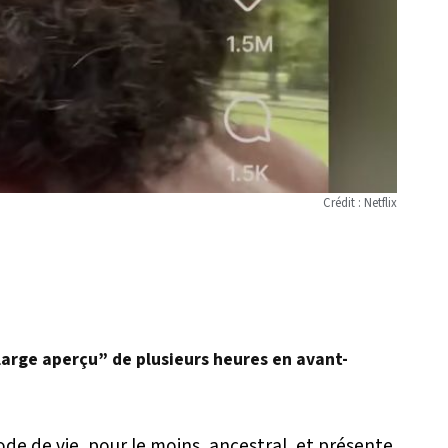
Crédit : Netflix
 “large aperçu” de plusieurs heures en avant-
de de vie, pour le moins, ancestral, et présente