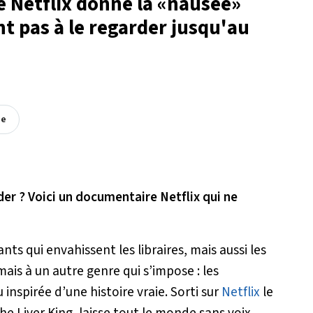
 Netflix donne la «nausée»
t pas à le regarder jusqu'au
ée
er ? Voici un documentaire Netflix qui ne
nts qui envahissent les libraires, mais aussi les
is à un autre genre qui s’impose : les
inspirée d’une histoire vraie. Sorti sur
Netflix
le
he Liver King
, laisse tout le monde sans voix.