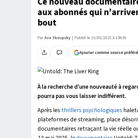
Ce nouveau documentaire
aux abonnés qui n'arriven
bout
Par
Ava Skoupsky
Publié le 15/05/2025 à 19h30
Ajouter comme source préfér
À la recherche d’une nouveauté à regard
pourra pas vous laisser indifférent.
Après les
thrillers psychologiques
haleta
plateformes de streaming, place désorma
documentaires retraçant la vie réelle ou 
13 mai 2025, le
documentaire
Untold: T