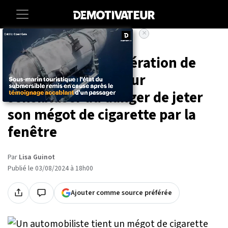
×
Accueil
Societe
Environnement
Autoroute : une opération de
grande ampleur pour
sensibiliser au danger de jeter
son mégot de cigarette par la
fenêtre
Par
Lisa Guinot
Publié le 03/08/2024 à 18h00
Ajouter comme source préférée