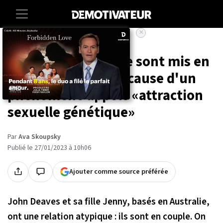
×
Accueil
Insolite
Ce père et sa fille se sont mis en
couple ensemble à cause d'un
phénomène appelé «attraction
sexuelle génétique»
Par
Ava Skoupsky
Publié le 27/01/2023 à 10h06
Ajouter comme source préférée
John Deaves et sa fille Jenny, basés en Australie,
ont une relation atypique : ils sont en couple. On