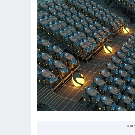
La suit