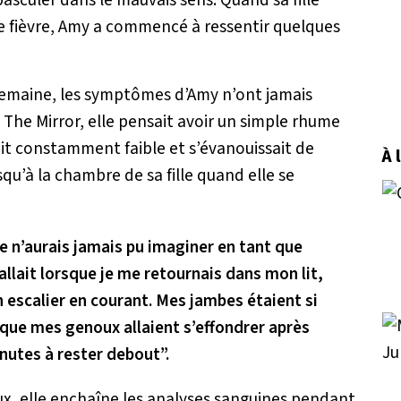
ne fièvre, Amy a commencé à ressentir quelques
e semaine, les symptômes d’Amy n’ont jamais
 The Mirror, elle pensait avoir un simple rhume
ntait constamment faible et s’évanouissait de
À 
u’à la chambre de sa fille quand elle se
je n’aurais jamais pu imaginer en tant que
llait lorsque je me retournais dans mon lit,
 escalier en courant. Mes jambes étaient si
n que mes genoux allaient s’effondrer après
nutes à rester debout”.
ux, elle enchaîne les analyses sanguines pendant