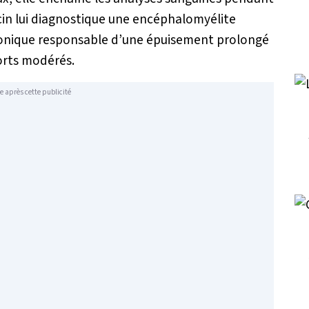
cin lui diagnostique une encéphalomyélite
ronique responsable d’une épuisement prolongé
forts modérés.
e après cette publicité