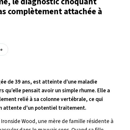
me, le diagnostic choquant
pas complètement attachée à
ée
ée de 39 ans, est atteinte d’une maladie
rs qu’elle pensait avoir un simple rhume. Elle a
ement relié à sa colonne vertébrale, ce qui
n attente d'un potentiel traitement.
 Ironside Wood, une mère de famille résidente à
asculer dans le mauvais sens. Quand sa fille