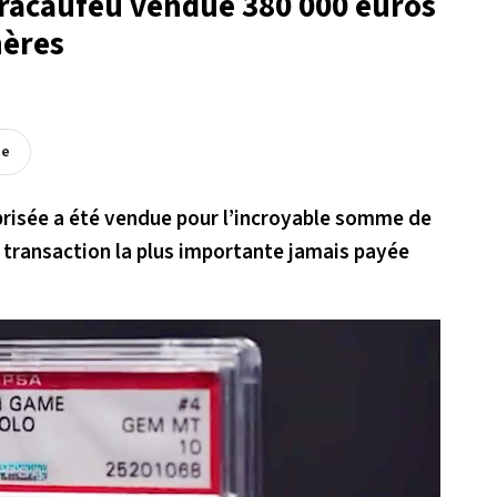
racaufeu vendue 380 000 euros
hères
ée
prisée a été vendue pour l’incroyable somme de
me transaction la plus importante jamais payée