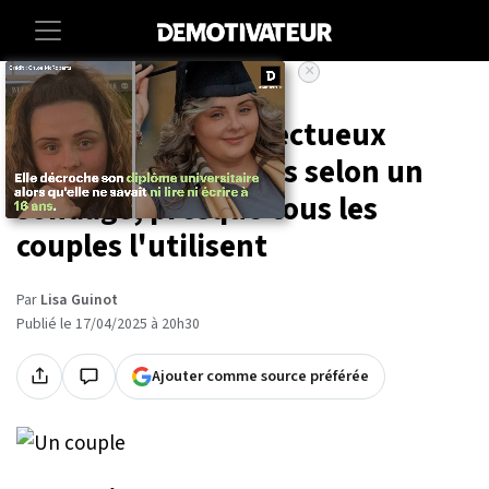
×
Accueil
Lifestyle
Voici le surnom affectueux
préféré des Français selon un
sondage, presque tous les
couples l'utilisent
Par
Lisa Guinot
Publié le 17/04/2025 à 20h30
Ajouter comme source préférée