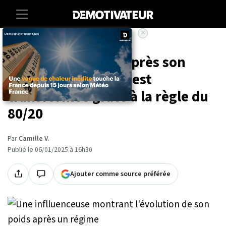
×
Accueil
Lifestyle
Elle a perdu 18 kg après son
accouchement et s'est
transformée grâce à la règle du
80/20
Par
Camille V.
Publié le 06/01/2025 à 16h30
Ajouter comme source préférée