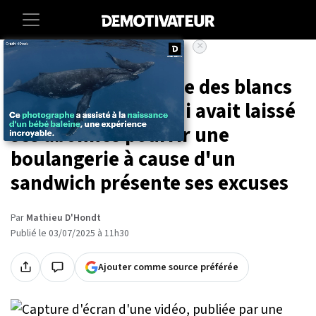
×
Accueil
Societe
Lifestyle
« Je n'ai pas la haine des blancs
» : la TikTokeuse qui avait laissé
ses abonnés pourrir une
boulangerie à cause d'un
sandwich présente ses excuses
Par
Mathieu D'Hondt
Publié le 03/07/2025 à 11h30
Ajouter comme source préférée