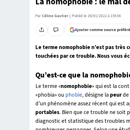
La nomophobie : le mal de
Par
Céline Gautier
Publié le 26/01/2022 à 15h36
Ajouter comme source préfér
Le terme nomophobie n’est pas très 
touchées par ce trouble. Nous vous écl
Qu’est-ce que la nomophobi
Le terme «
nomophobie
» qui est la co
«phobia» ou
phobie
, désigne la
peur
de 
d’un phénomène assez récent qui est ap
portables
. Bien que ce trouble ne soit
diagnostic et statistique des troubles m
nombreuses personnes. Selon une étude