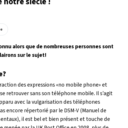
 notre siècle !
ée
connu alors que de nombreuses personnes sont
airons sur le sujet!
e?
ntraction des expressions «no mobile phone» et
se retrouver sans son téléphone mobile. Il s’agit
paru avec la vulgarisation des téléphones
 pas encore répertorié par le DSM-V (Manuel de
entaux), il est bel et bien présent et touche de
 menée par la UK Post Office en 2008, plus de