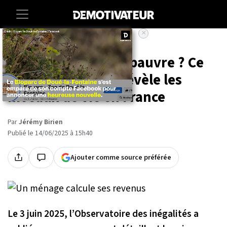
×
Accueil
Societe
Lifestyle
Êtes-vous riche ou pauvre ? Ce
nouveau rapport révèle les
niveaux de vie en France
Par
Jérémy Birien
Publié le 14/06/2025 à 15h40
Ajouter comme source préférée
Le 3 juin 2025, l’Observatoire des inégalités a