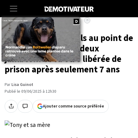
×
Accueil
Lifestyle
Elle a torturé son fils au point de
lui faire perdre ses deux
jambes... et va être libérée de
prison après seulement 7 ans
Par
Lisa Guinot
Publié le 09/06/2025 à 12h30
Ajouter comme source préférée