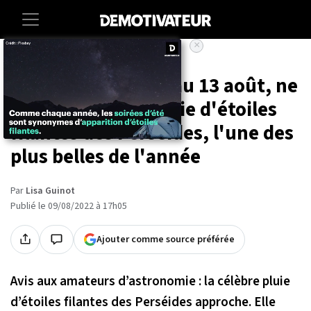
×
Accueil
Societe
Sciences
Dans la nuit du 12 au 13 août, ne
manquez pas la pluie d'étoiles
filantes des Perséides, l'une des
plus belles de l'année
Par
Lisa Guinot
Publié le 09/08/2022 à 17h05
Ajouter comme source préférée
Avis aux amateurs d’astronomie : la célèbre pluie
d’étoiles filantes des Perséides approche. Elle