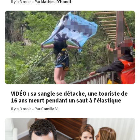
Il y a 3 mois
Par
Mathieu D'Hondt
VIDÉO : sa sangle se détache, une touriste de
16 ans meurt pendant un saut à l'élastique
Il y a 3 mois
Par
Camille V.