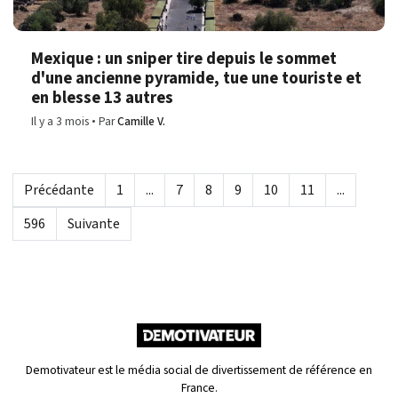
Mexique : un sniper tire depuis le sommet
d'une ancienne pyramide, tue une touriste et
en blesse 13 autres
Il y a 3 mois
Par
Camille V.
Précédante
1
...
7
8
9
10
11
...
596
Suivante
Demotivateur est le média social de divertissement de référence en
France.