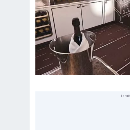
La suit