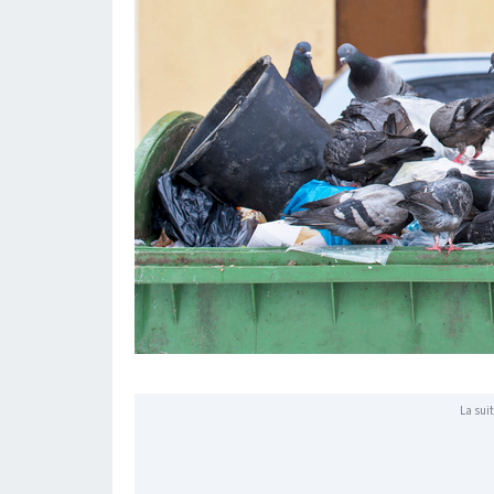
La suit