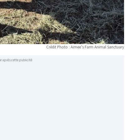
Crédit Photo : Aimee’s Farm Animal Sanctuary
e après cette publicité